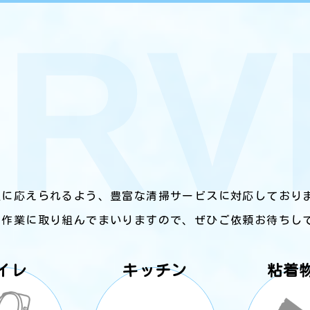
が無料
ビ
お見積もりおよび出張見積りが
富
無料です！お客様のニーズに迅
速に対応し、ご要望にも最大限
、
にお応えします。 また、支払
ま
い方法も現金もしくはクレジッ
トカードの利用を選択いただけ
ます。
限に応えられるよう、豊富な清掃サービスに対応しており
に作業に取り組んでまいりますので、ぜひご依頼お待ちし
イレ
キッチン
粘着